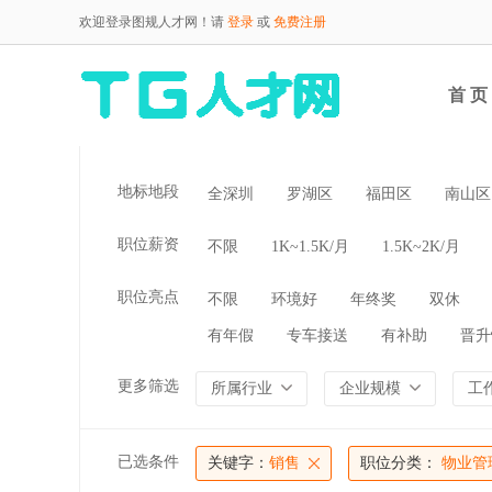
欢迎登录图规人才网！请
登录
或
免费注册
首 页
地标地段
全深圳
罗湖区
福田区
南山区
职位薪资
不限
1K~1.5K/月
1.5K~2K/月
职位亮点
不限
环境好
年终奖
双休
有年假
专车接送
有补助
晋升
更多筛选
所属行业
企业规模
工
已选条件
关键字：
销售
职位分类：
物业管