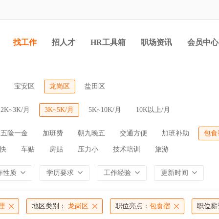
找工作
招人才
HR工具箱
职场资讯
会员中心
宝安区
龙岗区
盐田区
2K~3K/月
3K~5K/月
5K~10K/月
10K以上/月
五险一金
加班费
朝九晚五
交通方便
加班补助
包食
快
车贴
房贴
压力小
技术培训
旅游
作性质
学历要求
工作经验
更新时间
理
地区类别：
龙岗区
职位亮点：
包食宿
职位薪