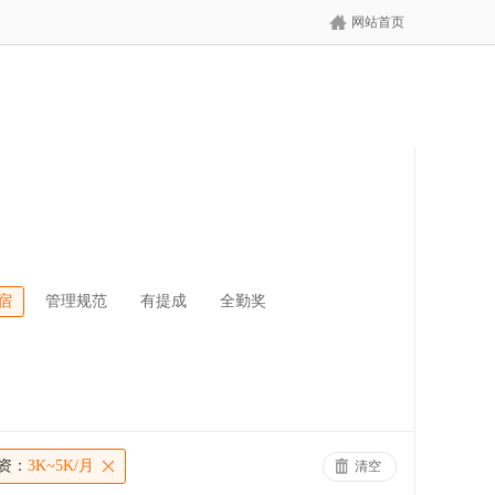
网站首页
宿
管理规范
有提成
全勤奖
资：
3K~5K/月
清空