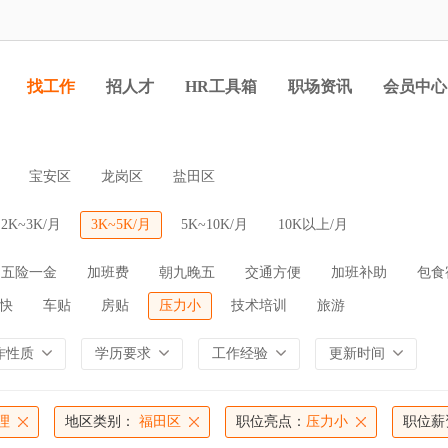
找工作
招人才
HR工具箱
职场资讯
会员中心
宝安区
龙岗区
盐田区
2K~3K/月
3K~5K/月
5K~10K/月
10K以上/月
五险一金
加班费
朝九晚五
交通方便
加班补助
包食
快
车贴
房贴
压力小
技术培训
旅游
作性质
学历要求
工作经验
更新时间
理
地区类别：
福田区
职位亮点：
压力小
职位薪