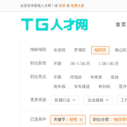
欢迎登录图规人才网！请
登录
或
免费注册
首 页
地标地段
全深圳
罗湖区
福田区
南山区
职位薪资
不限
1K~1.5K/月
1.5K~2K/月
职位亮点
不限
环境好
年终奖
双休
有年假
专车接送
有补助
晋升
更多筛选
所属行业
企业规模
工
已选条件
关键字：
销售
职位分类：
物业管