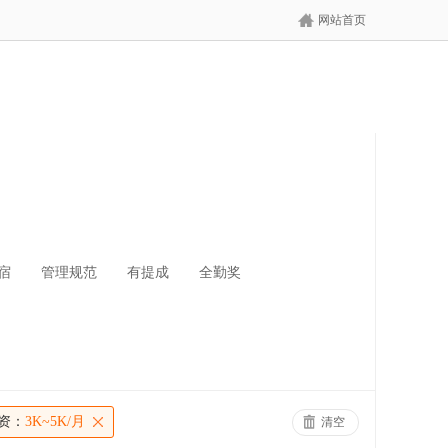
网站首页
宿
管理规范
有提成
全勤奖
资：
3K~5K/月
清空