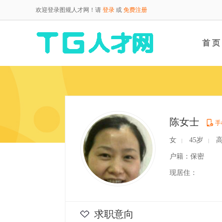
欢迎登录图规人才网！请
登录
或
免费注册
首 页
陈女士
手
女
45岁
高
|
|
户籍：保密
现居住：
求职意向