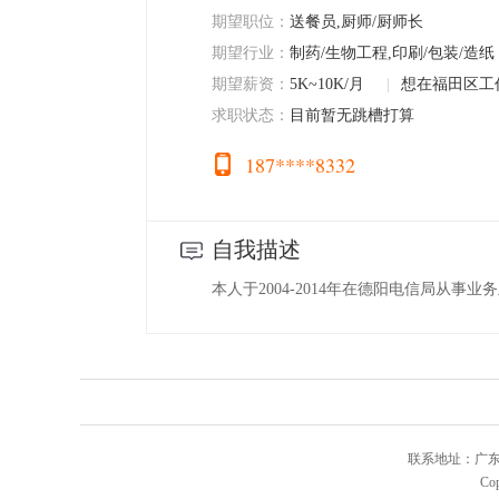
期望职位：
送餐员,厨师/厨师长
期望行业：
制药/生物工程,印刷/包装/造纸
期望薪资：
5K~10K/月
|
想在福田区工
求职状态：
目前暂无跳槽打算
187****8332
自我描述
本人于2004-2014年在德阳电信局从事业
联系地址：广东省
Cop