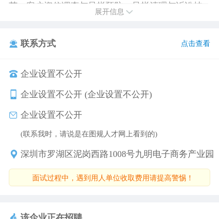
范；客户资信调查与呆帐预防；呆帐清理与诉讼技
展开信息
巧；信用风险全面控制等。
公司目前在深圳、武汉、成都、东莞、苏州设立分
联系方式
点击查看
公司，总办公面积2000余平方，员工500余人。2017
年湖北省新成立的分公司办公面积1600平方，人员
企业设置不公开
规模将近300余名信控专业人员。
公司本着“诚信、发展、创新、共赢”的经营理念，力
企业设置不公开 (企业设置不公开)
求做到行业标杆示范企业。热忱欢迎各销售精英您
企业设置不公开
的加入!
(联系我时，请说是在图规人才网上看到的)
深圳市罗湖区泥岗西路1008号九明电子商务产业园
面试过程中，遇到用人单位收取费用请提高警惕！
该企业正在招聘