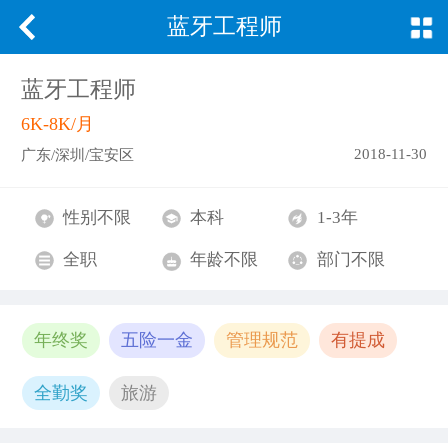
蓝牙工程师
蓝牙工程师
6K-8K/月
2018-11-30
广东/深圳/宝安区
性别不限
本科
1-3年
全职
年龄不限
部门不限
年终奖
五险一金
管理规范
有提成
全勤奖
旅游