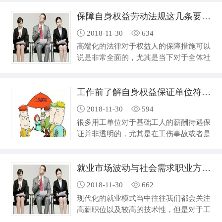
水平很高的人来说这似乎并不是什么难
跟，同时在进行学习…
保障自身权益劳动法规这几条要熟记
事，但是对于正常工作岗位来说，必要的
事情除了自己的工作之外还要和同事朋友
2018-11-30
634
打好关系。因为随着现代化企业管理的结
高端化的法律对于权益人的保障措施可以
构逐渐转向了扁平化和多连接环节化的趋
说是非常全面的，尤其是当下对于全体社
势，人与人的沟通技术越来越成为工作环
会人员来说公平正义日渐成为关注的重
境中需要看到的一个问题，尤其是很多技
点，所以人民群众的法律意识以及自觉运
术方面的问题。不仅仅通过个人的钻研难
工作前了解自身权益保证单位符合劳动法规
用法律武器维护自身权益的水平也是越来
以达…
越高，不过对于刚刚进入社会的毕业生群
2018-11-30
594
体来说，还属于对于很多社会问题缺乏良
很多用工单位对于基础工人的薪酬待遇保
好的解决方法的阶段，在这种时候通过对
证并非透明的，尤其是在工伤事故或者是
于相关法规的了解能够有效的帮助毕业生
伤病问题上。一般都是通过伤病医疗保险
群体快速融入社会同时也能够在自身进行
的方式来解决，对于生活中的各种意外，
权益维护的过程中有足够的依据，比如在
就业市场波动与社会需求职业方向相关
人们都应该有所戒备。比如从技术型学校
自身…
毕业的学生在进入招聘会的过程中就应该
2018-11-30
662
对的权益政策有所了解，如果不符合相关
现代化的就业模式当中往往我们都会关注
规定那么就应该谨慎对待这样的招聘企
高薪职位以及较高的技术性，但是对于工
业，保证自身权益不会受到侵害。一般来
作时间要求并不高。对于个人忙碌程度来