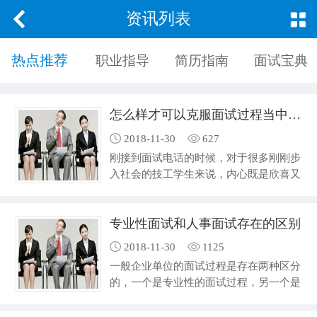
资讯列表
热点推荐
职业指导
简历指南
面试宝典
怎么样才可以克服面试过程当中的紧张心态
2018-11-30
627
刚接到面试电话的时候，对于很多刚刚步
入社会的技工学生来说，内心既是欣喜又
是害怕的。高兴的是终于找到一份对口的
职业，要开始自己的工作生涯，赚取人生
专业性面试和人事面试存在的区别
当中第一个月的工资，害怕的是面试过
程。紧张是每一个求职者都会遇到的心理
2018-11-30
1125
状态，但是大家应该尽可能的去调整自己
一般企业单位的面试过程是存在两种区分
的心理变化，让自己处在一种平静的状
的，一个是专业性的面试过程，另一个是
态，这样才可以发挥出自己更高的水平。
在具体的工作环境中进行业务内容的考
应该怎么样去调节面试过程当中的紧张心
察，尤其是一些技术性的行业，从技术院