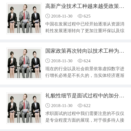
态呢？ …
高新产业技术工种越来越受政策重视
校毕业的学生在一些专业知识的问答上明
显会更加具有优势，所以在进行招聘的过
2018-11-30
625
程中也会更加受到欢迎，同时在进行问答
中国在发展过程中已经开始逐渐从资源消
的时候也会更加切中要点，因此这一环节
耗性发展逐渐转向了更加注重环保以及综
单独分离出来的意义就在于首先考察和岗
合经济效益的高端性发展模式，比如近年
位的匹配性。合适才能够进入到下一个缓
对于洋垃圾的拒绝就能够看出端倪，保障
解的面试过程中。 通…
国家政策再次转向以技术工种为中心
了国际市场对于中国市场的看法改变才能
够在后续的建设过程中逐渐走出不一样的
2018-11-30
624
道路，这也是在职场当中给予我们的新启
现在的行业以及社会前景依靠虚拟数字进
示，比如在传统市场中技术工种反而成为
行增长必将是不长久的，当实体经济逐渐
了逐渐沦落到底层工作的命运，在建国初
和虚拟经济开始并轨的时候，还是会证明
期对于技术工人的要求要远超过对于知识
只有核心技术才是人们促进增长效益的真
分子的需求。 …
礼貌性细节是面试过程中的加分重点项
正动力，这也是近年来国家从原本的支持
虚拟经济发展逐渐转变成为在多个领域之
2018-11-30
622
中开始选择传统的技术领域进行扶持并且
求职面试的过程中我们需要注意的不仅仅
培养的重要原因。 因为归根结底只有这
是专业程度方面的展现，对于很多待人接
样的数字才是最为真实可靠的，同时能够
物的细节也是考察的重点，虽然对于技术
在市场经济当中真正帮助一个国家站稳脚